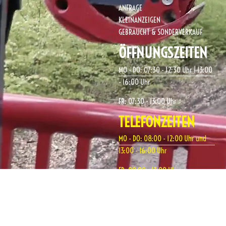
ANFRAGE
KLEINANZEIGEN
GEBRAUCHT & SONDERVERKAUF
ÖFFNUNGSZEITEN
MO - DO: 07:30 - 12:30 Uhr | 13:00
- 16:00 Uhr
FR: 07:30 - 13:00 Uhr
TELEFONZEITEN
MO - DO: 08:00 - 12:00 Uhr und
13:00 - 16:00 Uhr
FR: 08:00 - 13:00 Uhr
BETRIEBSURLAUB
KW 32- 33 (03.08. - 14.08.2026)
An allen Brückentagen im Jahr