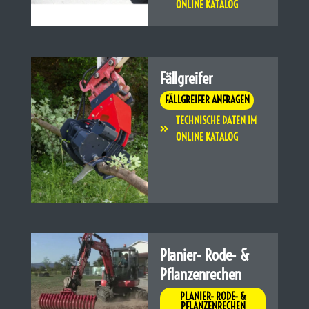
ONLINE KATALOG
Fällgreifer
FÄLLGREIFER ANFRAGEN
TECHNISCHE DATEN IM
ONLINE KATALOG
Planier- Rode- &
Pflanzenrechen
PLANIER- RODE- &
PFLANZENRECHEN