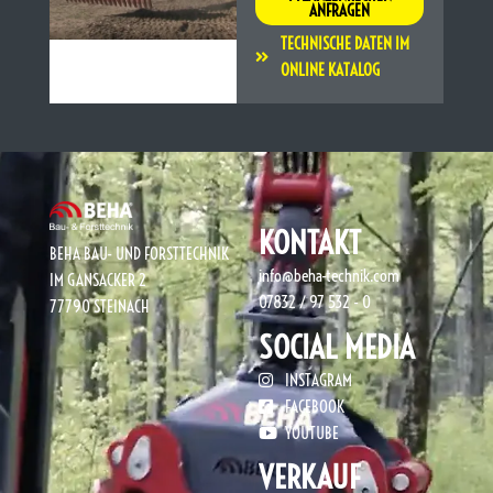
ANFRAGEN
TECHNISCHE DATEN IM
ONLINE KATALOG
KONTAKT
BEHA BAU- UND FORSTTECHNIK
info@beha-technik.com
IM GANSACKER 2
07832 / 97 532 - 0
77790 STEINACH
SOCIAL MEDIA
INSTAGRAM
FACEBOOK
YOUTUBE
VERKAUF