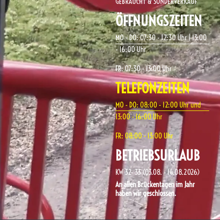
GEBRAUCHT & SONDERVERKAUF
ÖFFNUNGSZEITEN
MO - DO: 07:30 - 12:30 Uhr | 13:00
- 16:00 Uhr
FR: 07:30 - 13:00 Uhr
TELEFONZEITEN
MO - DO: 08:00 - 12:00 Uhr und
13:00 - 16:00 Uhr
FR: 08:00 - 13:00 Uhr
BETRIEBSURLAUB
KW 32- 33 (03.08. - 14.08.2026)
An allen Brückentagen im Jahr
haben wir geschlossen.