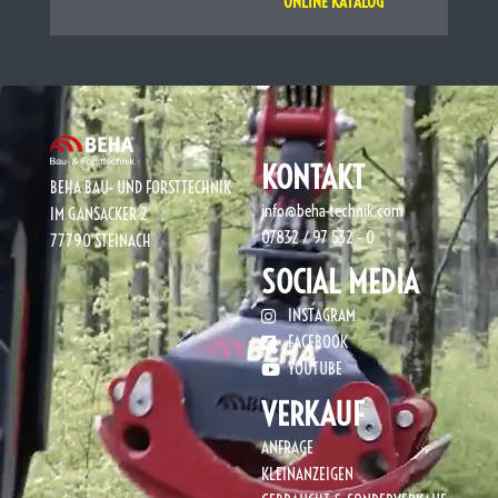
ONLINE KATALOG
KONTAKT
BEHA BAU- UND FORSTTECHNIK
info@beha-technik.com
IM GANSACKER 2
07832 / 97 532 - 0
77790 STEINACH
SOCIAL MEDIA
INSTAGRAM
FACEBOOK
YOUTUBE
VERKAUF
ANFRAGE
KLEINANZEIGEN