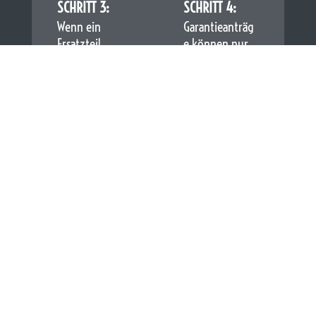
SCHRITT 3:
SCHRITT 4:
Wenn ein
Garantieanträg
Ersatzteil
e können nur
geliefert wird,
mit genau
ist das defekte
detaillierter
Teil innerhalb
Fehlerbeschreib
zwei Wochen
ung sowie
zurückzuschick
Aufgelisteten
en, ansonsten
Einzel-
kann der
Positionen
Garantieantrag
bearbeitet
nicht mehr
werden.
entgegengeno
mmen werden
und die
Rechnung für
die
Ersatzlieferung
wird fällig.