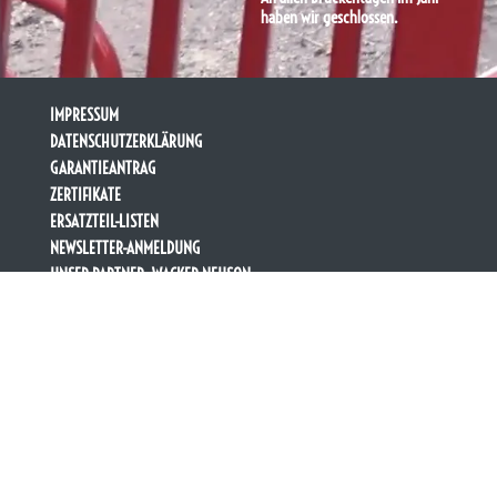
haben wir geschlossen.
IMPRESSUM
DATENSCHUTZERKLÄRUNG
GARANTIEANTRAG
ZERTIFIKATE
ERSATZTEIL-LISTEN
NEWSLETTER-ANMELDUNG
UNSER PARTNER: WACKER NEUSON
by werbeagentur-wald.de