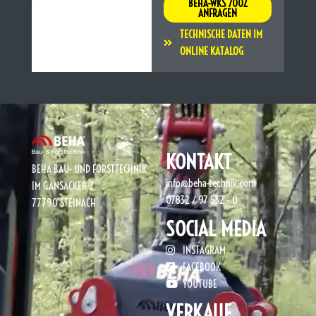
BEHA-WKS 700Z
ANFRAGEN
TECHNISCHE DATEN IM
ONLINE KATALOG
KONTAKT
BEHA BAU- UND FORSTTECHNIK
info@beha-technik.com
IM GANSACKER 2
07832 / 97 532 - 0
77790 STEINACH
SOCIAL MEDIA
INSTAGRAM
FACEBOOK
YOUTUBE
VERKAUF