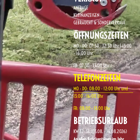
ANFRAGE
KLEINANZEIGEN
GEBRAUCHT & SONDERVERKAUF
ÖFFNUNGSZEITEN
MO - DO: 07:30 - 12:30 Uhr | 13:00
- 16:00 Uhr
FR: 07:30 - 13:00 Uhr
TELEFONZEITEN
MO - DO: 08:00 - 12:00 Uhr und
13:00 - 16:00 Uhr
FR: 08:00 - 13:00 Uhr
BETRIEBSURLAUB
KW 32- 33 (03.08. - 14.08.2026)
An allen Brückentagen im Jahr