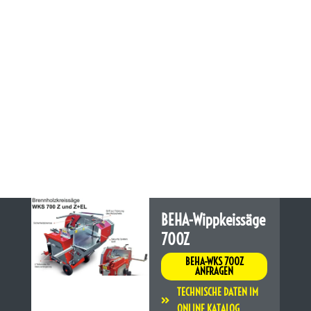
BEHA-Wippkeissäge
700Z
BEHA-WKS 700Z
ANFRAGEN
TECHNISCHE DATEN IM
ONLINE KATALOG